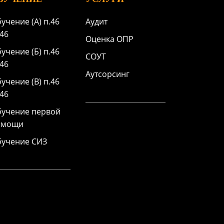
учение (А) п.46
Аудит
46
Оценка ОПР
учение (Б) п.46
СОУТ
46
Аутсорсинг
учение (В) п.46
46
учение первой
омощи
учение СИЗ