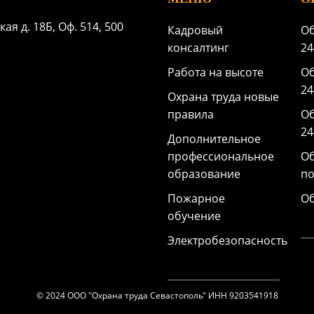
ая д. 18Б, Оф. 514, 500
Кадровый
Об
консалтинг
24
Работа на высоте
Об
24
Охрана труда новые
правила
Об
24
Дополнительное
профессиональное
Об
образование
п
Пожарное
Об
обучение
Электробезопасность
© 2024 ООО "Охрана труда Севастополь" ИНН 9203541918