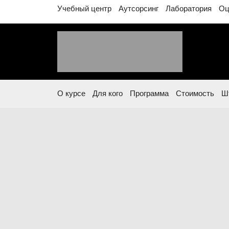
Учебный центр
Аутсорсинг
Лаборатория
Оц
О курсе
Для кого
Программа
Стоимость
Ш