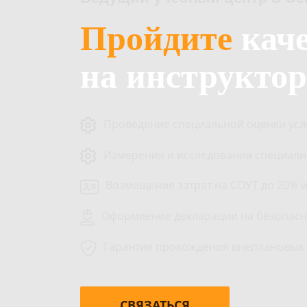
Пройдите
кач
на инструкто
Проведение специальной оценки усло
Измерения и исследования специали
Возмещение затрат на СОУТ до 20% 
Оформление декларации на безопасн
Гарантия прохождения внеплановых
СВЯЗАТЬСЯ