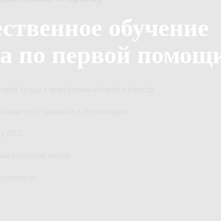
ественное обучение
ра по первой помощ
вий труда с внесением отчета в реестр
стами собственной лаборатории
из ФСС
ые рабочие места
 проверок