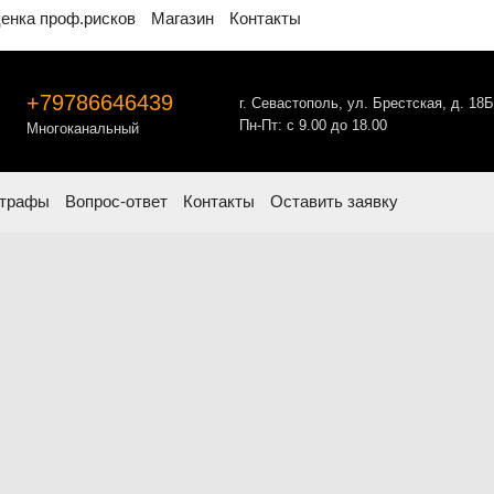
енка проф.рисков
Магазин
Контакты
+79786646439
г. Севастополь,
ул. Брестская,
д. 18Б
Пн-Пт: с 9.00 до 18.00
Многоканальный
трафы
Вопрос-ответ
Контакты
Оставить заявку